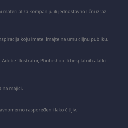
 materijal za kompaniju ili jednostavno lični izraz
inspiracija koju imate. Imajte na umu ciljnu publiku.
ut Adobe Illustrator, Photoshop ili besplatnih alatki
 na majici.
 ravnomerno raspoređen i lako čitljiv.