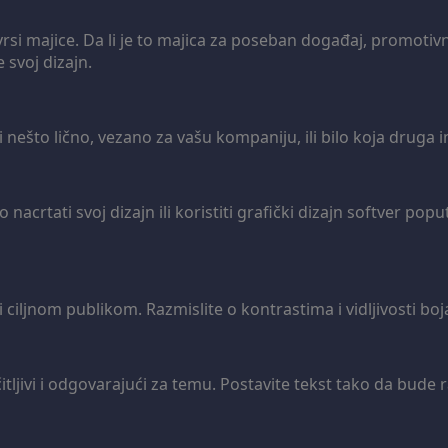
rsi majice. Da li je to majica za poseban događaj, promotivni
 svoj dizajn.
i nešto lično, vezano za vašu kompaniju, ili bilo koja druga 
 nacrtati svoj dizajn ili koristiti grafički dizajn softver pop
iljnom publikom. Razmislite o kontrastima i vidljivosti boja
 čitljivi i odgovarajući za temu. Postavite tekst tako da bude