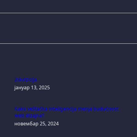
Next
post:
Inkvizicija
јануар 13, 2025
Kako veštačka inteligencija menja budućnost
web dizajna?
новембар 25, 2024