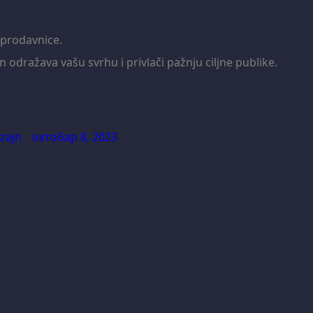
 prodavnice.
 odražava vašu svrhu i privlači pažnju ciljne publike.
zajn
октобар 8, 2023