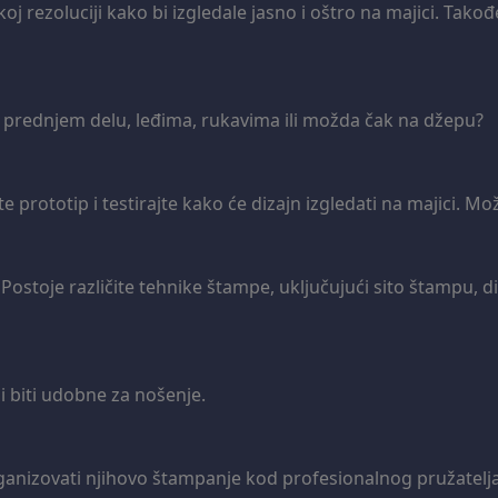
isokoj rezoluciji kako bi izgledale jasno i oštro na majici. Ta
i na prednjem delu, leđima, rukavima ili možda čak na džepu?
 prototip i testirajte kako će dizajn izgledati na majici. Mo
Postoje različite tehnike štampe, uključujući sito štampu, di
 i biti udobne za nošenje.
rganizovati njihovo štampanje kod profesionalnog pružatelj