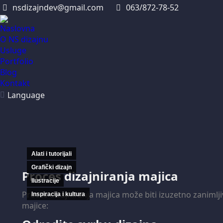
nsdizajndev@gmail.com
063/872-78-52
Naslovna
O NS dizajnu
Usluge
Portfolio
Blog
Kontakt
Language
Alati i tutorijali
Grafički dizajn
Proces dizajniranja majica
Ilustracije
Proces dizajniranja majica može biti izuzetno zanimlj
Inspiracija i kultura
majice: