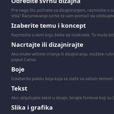
Odredite svrhu dizajna
Pre nego što počnete sa dizajniranjem, razmislite o sv
stila? Razumevanje svrhe će vam pomoći da oblikujete
Izaberite temu i koncept
Razmislite o temi koju želite da istaknete. To može bit
Nacrtajte ili dizajnirajte
Ako imate veštine crtanja ili dizajniranja, možete ručno
poput Canva.
Boje
Odaberite paletu boja koja se slaže sa vašom temom i c
Tekst
Ako uključujete tekst u dizajn, birajte fontove koji su
Slika i grafika