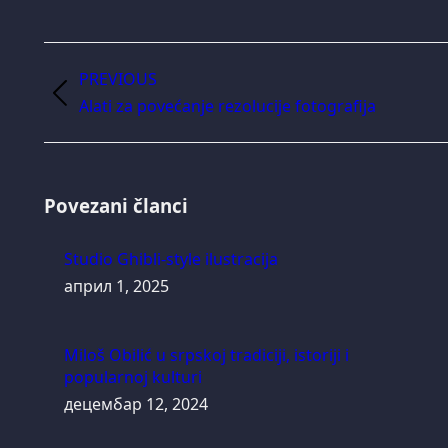
Post
PREVIOUS
navigation
Previous
Alati za povećanje rezolucije fotografija
post:
Povezani članci
Studio Ghibli-style ilustracija
април 1, 2025
Miloš Obilić u srpskoj tradiciji, istoriji i
popularnoj kulturi
децембар 12, 2024