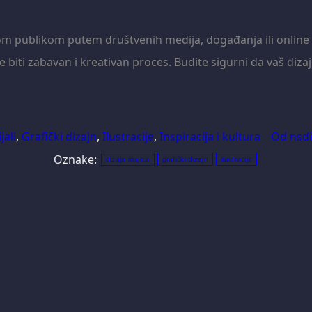
nom publikom putem društvenih medija, događanja ili online
biti zabavan i kreativan proces. Budite sigurni da vaš dizajn
jali
,
Grafički dizajn
,
Ilustracije
,
Inspiracija i kultura
Od
nsdi
Oznake:
dizajn majica
grafički dizajn
ilustracije