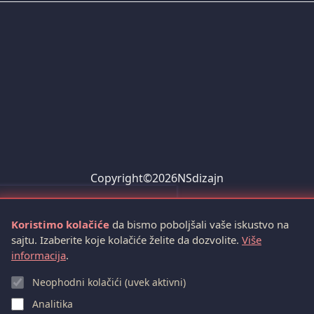
Copyright©2026NSdizajn
Koristimo kolačiće
da bismo poboljšali vaše iskustvo na
sajtu. Izaberite koje kolačiće želite da dozvolite.
Više
informacija
.
Neophodni kolačići (uvek aktivni)
Analitika
sve dok ti to želiš.