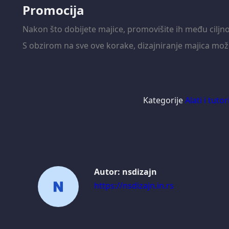
Promocija
Nakon što dobijete majice, promovišite ih među cilj
S obzirom na sve ove korake, dizajniranje majica može 
Kategorije
Alati i tutori
Autor:
nsdizajn
https://nsdizajn.in.rs