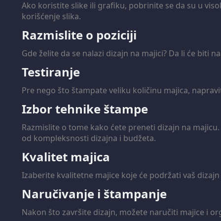
Ako koristite slike ili grafiku, pobrinite se da su u v
korišćenje slika.
Razmislite o poziciji
Gde želite da se nalazi dizajn na majici? Da li će bit
Testiranje
Pre nego što štampate veliku količinu majica, napravite
Izbor tehnike štampe
Razmislite o tome kako ćete preneti dizajn na majicu. 
od kompleksnosti dizajna i budžeta.
Kvalitet majica
Izaberite kvalitetne majice koje će podržati vaš dizajn
Naručivanje i štampanje
Nakon što završite dizajn, možete naručiti majice i o