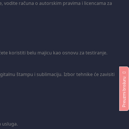
kođe, vodite računa o autorskim pravima i licencama za
žete koristiti belu majicu kao osnovu za testiranje.
gitalnu štampu i sublimaciju. Izbor tehnike će zavisiti
Preuzmi brošuru
a usluga.