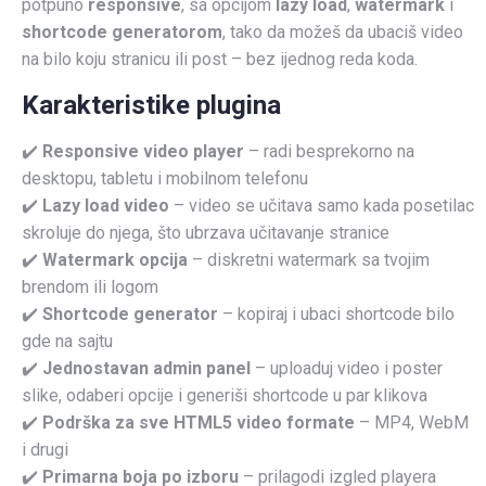
potpuno
responsive
, sa opcijom
lazy load
,
watermark
i
shortcode generatorom
, tako da možeš da ubaciš video
na bilo koju stranicu ili post – bez ijednog reda koda.
Karakteristike plugina
✔️
Responsive video player
– radi besprekorno na
desktopu, tabletu i mobilnom telefonu
✔️
Lazy load video
– video se učitava samo kada posetilac
skroluje do njega, što ubrzava učitavanje stranice
✔️
Watermark opcija
– diskretni watermark sa tvojim
brendom ili logom
✔️
Shortcode generator
– kopiraj i ubaci shortcode bilo
gde na sajtu
✔️
Jednostavan admin panel
– uploaduj video i poster
slike, odaberi opcije i generiši shortcode u par klikova
✔️
Podrška za sve HTML5 video formate
– MP4, WebM
i drugi
✔️
Primarna boja po izboru
– prilagodi izgled playera