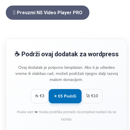
Preuzmi NS Video Player PRO
☕ Podrži ovaj dodatak za wordpress
Ovaj dodatak je potpuno besplatan. Ako ti je uštedeo
vreme ili olakšao rad, možeš podržati njegov dalji razvoj
malom donacijom.
☕ €3
🚀 €10
⭐ €5 Podrži
Hvala vam ❤️ Svaka podrška pomaže da projekat nastavi da se
razvija.