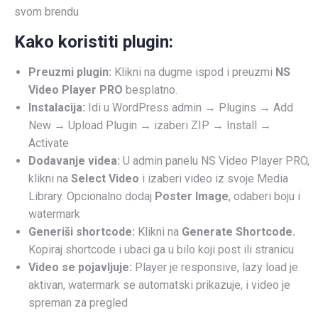
svom brendu
Kako koristiti plugin:
Preuzmi plugin:
Klikni na dugme ispod i preuzmi
NS
Video Player PRO
besplatno.
Instalacija:
Idi u WordPress admin → Plugins → Add
New → Upload Plugin → izaberi ZIP → Install →
Activate
Dodavanje videa:
U admin panelu NS Video Player PRO,
klikni na
Select Video
i izaberi video iz svoje Media
Library. Opcionalno dodaj
Poster Image
, odaberi boju i
watermark
Generiši shortcode:
Klikni na
Generate Shortcode.
Kopiraj shortcode i ubaci ga u bilo koji post ili stranicu
Video se pojavljuje:
Player je responsive, lazy load je
aktivan, watermark se automatski prikazuje, i video je
spreman za pregled