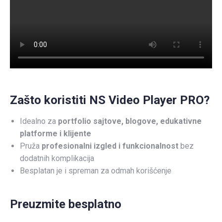
Zašto koristiti NS Video Player PRO?
Idealno za
portfolio sajtove, blogove, edukativne
platforme i klijente
Pruža
profesionalni izgled i funkcionalnost
bez
dodatnih komplikacija
Besplatan je i spreman za odmah korišćenje
Preuzmite besplatno