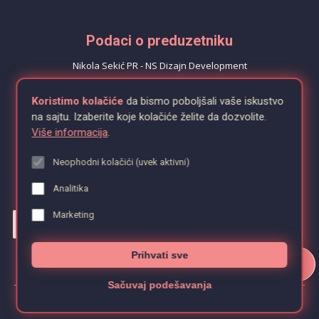
Podaci o preduzetniku
Nikola Sekić PR - NS Dizajn Development
Iva Andrića 1, 21000 Novi Sad
Koristimo kolačiće
da bismo poboljšali vaše iskustvo
PIB: 115073123
na sajtu. Izaberite koje kolačiće želite da dozvolite.
MB: 68073308
Više informacija
.
Neophodni kolačići (uvek aktivni)
Analitika
Pretraga
Marketing
Prihvati sve
📄
Sačuvaj podešavanja
Copyright©2026NSdizajn