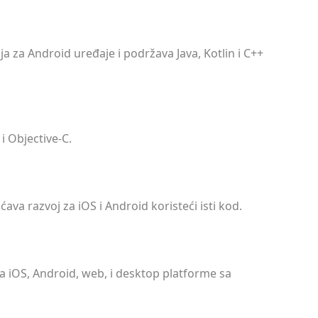
a za Android uređaje i podržava Java, Kotlin i C++
i Objective-C.
ava razvoj za iOS i Android koristeći isti kod.
za iOS, Android, web, i desktop platforme sa