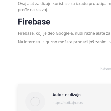
Ovaj alat za dizajn koristi se za izradu prototipa m
pređe na razvoj.
Firebase
Firebase, koji je deo Google-a, nudi razne alate za
Na internetu sigurno možete pronaći još zanimljiv
Katego
Autor:
nsdizajn
https://nsdizajn.in.rs