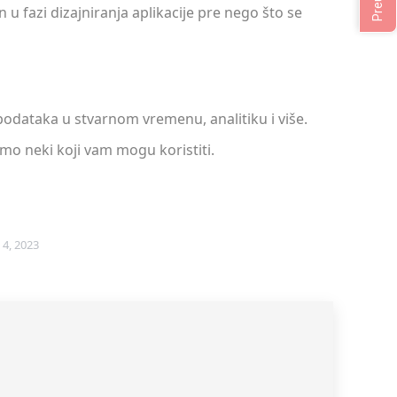
n u fazi dizajniranja aplikacije pre nego što se
u podataka u stvarnom vremenu, analitiku i više.
amo neki koji vam mogu koristiti.
4, 2023