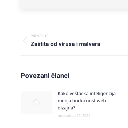
Post
PREVIOUS
Previous
Zaštita od virusa i malvera
navigation
post:
Povezani članci
Kako veštačka inteligencija
menja budućnost web
dizajna?
новембар 25, 2024