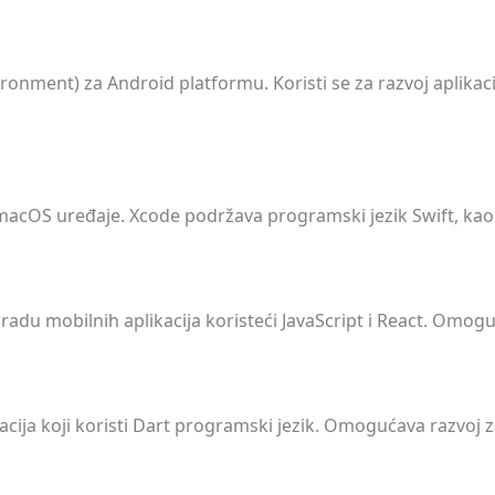
nment) za Android platformu. Koristi se za razvoj aplikacij
i macOS uređaje. Xcode podržava programski jezik Swift, kao 
radu mobilnih aplikacija koristeći JavaScript i React. Omoguć
kacija koji koristi Dart programski jezik. Omogućava razvoj 