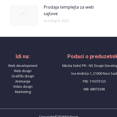
Prodaja templejta za web
sajtove
октобар 8, 2023
Idi na:
Podaci o preduzetni
Web development
Nikola Sekić PR - NS Dizajn Devel
Web dizajn
Iva Andrića 1, 21000 Novi Sa
Grafički dizajn
Animacije
PIB: 115073123
Video dizajn
MB: 68073308
Marketing
Copyright©2026NSdizajn