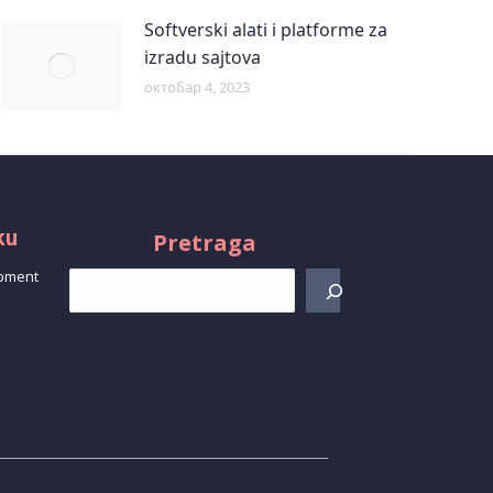
Softverski alati i platforme za
izradu sajtova
октобар 4, 2023
ku
Pretraga
opment
d