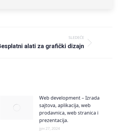
SLEDEĆE
esplatni alati za grafički dizajn
Web development – Izrada
sajtova, aplikacija, web
prodavnica, web stranica i
prezentacija.
јун 27, 2024