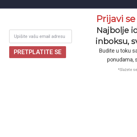
Prijavi s
Pretplati se i budi u toku.
Najbolje i
inboksu, sv
Budite u toku sa
PRETPLATITE SE
ponudama, s
Poštujemo vašu privatnost
*Slažete s