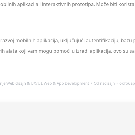
obilnih aplikacija i interaktivnih prototipa. Može biti korista
 razvoj mobilnih aplikacija, uključujući autentifikaciju, baz
ih alata koji vam mogu pomoći u izradi aplikacija, ovo su s
rije
Web dizajn & UX/UI
,
Web & App Development
Od
nsdizajn
октобар 