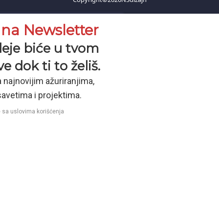
e na Newsletter
deje biće u tvom
e dok ti to želiš.
 najnovijim ažuriranjima,
avetima i projektima.
e sa uslovima korišćenja