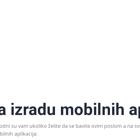
za izradu mobilnih a
ophodni su vam ukoliko želite da se bavite ovim poslom a na
ilnih aplikacija: