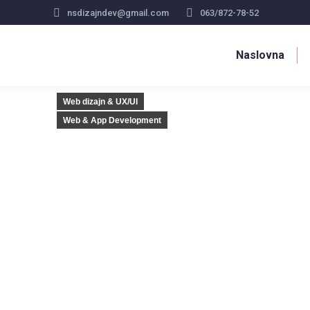
nsdizajndev@gmail.com
063/872-78-52
Naslovna
Web dizajn & UX/UI
Web & App Development