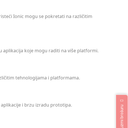
oristeći Ionic mogu se pokretati na različitim
u aplikacija koje mogu raditi na više platformi.
različitim tehnologijama i platformama.
plikacije i brzu izradu prototipa.
Preuzmi brošuru