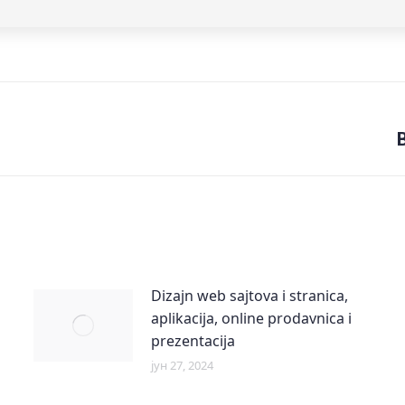
Next
B
post:
Dizajn web sajtova i stranica,
aplikacija, online prodavnica i
prezentacija
јун 27, 2024