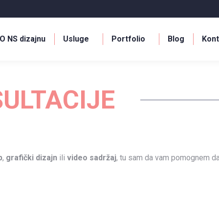
O NS dizajnu
Usluge
Portfolio
Blog
Kont
ULTACIJE
p
,
grafički dizajn
ili
video sadržaj
, tu sam da vam pomognem da r