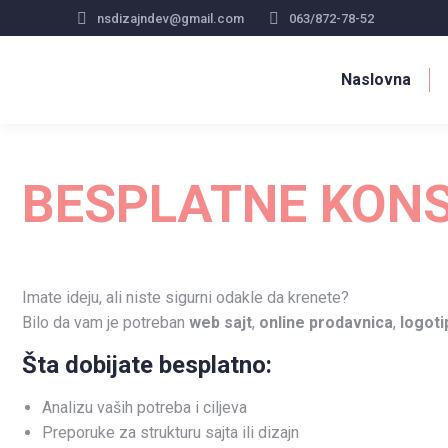
nsdizajndev@gmail.com
063/872-78-52
Naslovna
BESPLATNE KONS
Imate ideju, ali niste sigurni odakle da krenete?
Bilo da vam je potreban
web sajt
,
online prodavnica
,
logoti
Šta dobijate besplatno:
Analizu vaših potreba i ciljeva
Preporuke za strukturu sajta ili dizajn