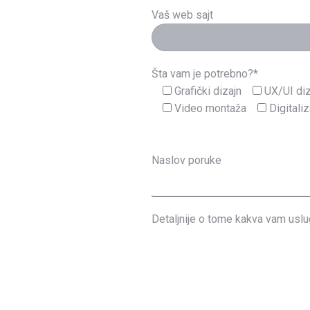
Vaš web sajt
Šta vam je potrebno?*
Grafički dizajn
UX/UI diz
Video montaža
Digitaliz
Naslov poruke
Detaljnije o tome kakva vam uslu