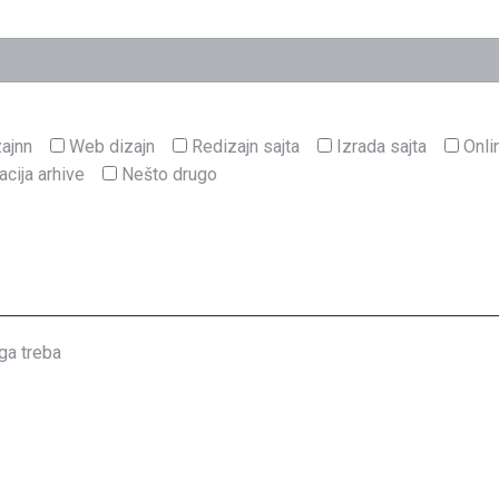
ajnn
Web dizajn
Redizajn sajta
Izrada sajta
Onli
acija arhive
Nešto drugo
ga treba