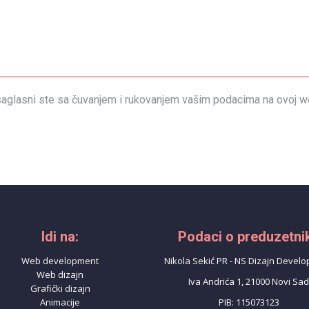
aglasni ste sa čuvanjem i rukovanjem vašim podacima na ovoj we
Idi na:
Podaci o preduzetni
Web development
Nikola Sekić PR - NS Dizajn Devel
Web dizajn
Iva Andrića 1, 21000 Novi Sa
Grafički dizajn
Animacije
PIB: 115073123