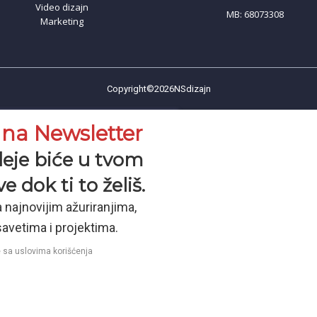
Video dizajn
MB: 68073308
Marketing
Copyright©2026NSdizajn
e na Newsletter
deje biće u tvom
e dok ti to želiš.
 najnovijim ažuriranjima,
avetima i projektima.
e sa uslovima korišćenja