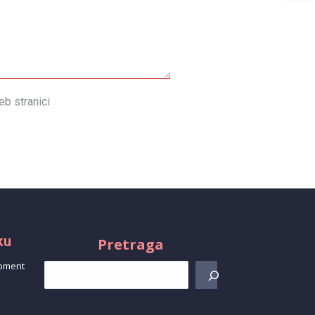
b stranici
ku
Pretraga
opment
d