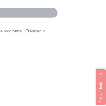
ne prodavnica
Animacija
Preuzmi brošuru