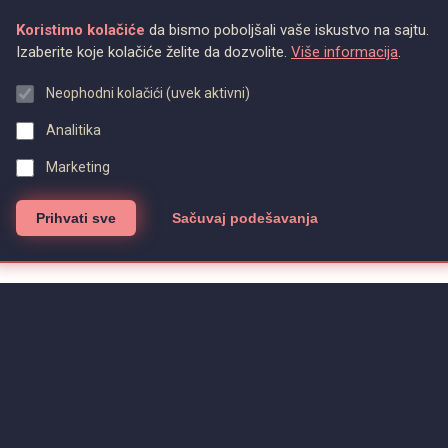
Koristimo kolačiće
da bismo poboljšali vaše iskustvo na sajtu.
Izaberite koje kolačiće želite da dozvolite.
Više informacija
.
Neophodni kolačići (uvek aktivni)
Analitika
Marketing
Prihvati sve
Sačuvaj podešavanja