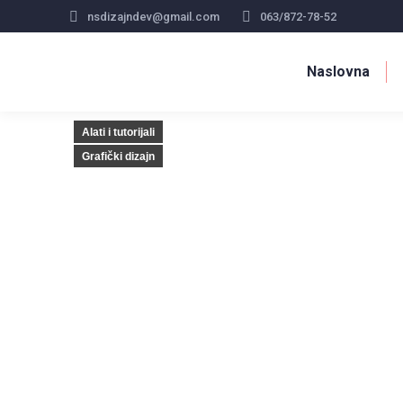
nsdizajndev@gmail.com
063/872-78-52
Naslovna
Alati i tutorijali
Grafički dizajn