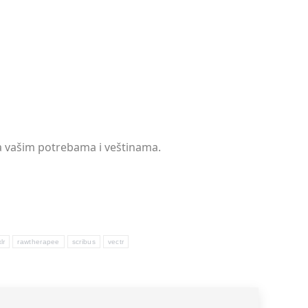
ara vašim potrebama i veštinama.
lr
rawtherapee
scribus
vectr