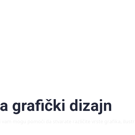
a grafički dizajn
oji vam mogu pomoći da stvarate različite vrste grafika, ilust