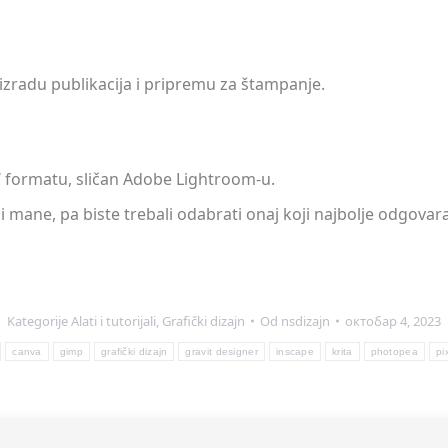
izradu publikacija i pripremu za štampanje.
W formatu, sličan Adobe Lightroom-u.
 i mane, pa biste trebali odabrati onaj koji najbolje odgov
Kategorije
Alati i tutorijali
,
Grafički dizajn
Od
nsdizajn
октобар 4, 2023
canva
gimp
grafički dizajn
gravit designer
inscape
krita
photopea
pix