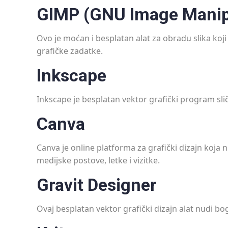
GIMP (GNU Image Manip
Ovo je moćan i besplatan alat za obradu slika koji
grafičke zadatke.
Inkscape
Inkscape je besplatan vektor grafički program sliča
Canva
Canva je online platforma za grafički dizajn koja nu
medijske postove, letke i vizitke.
Gravit Designer
Ovaj besplatan vektor grafički dizajn alat nudi bog