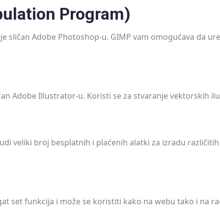
ulation Program)
 je sličan Adobe Photoshop-u. GIMP vam omogućava da uređujet
n Adobe Illustrator-u. Koristi se za stvaranje vektorskih ilus
di veliki broj besplatnih i plaćenih alatki za izradu različiti
at set funkcija i može se koristiti kako na webu tako i na ra