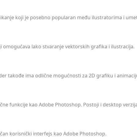
slikanje koji je posebno popularan među ilustratorima i umet
ji omogućava lako stvaranje vektorskih grafika i ilustracija.
nder takođe ima odlične mogućnosti za 2D grafiku i animacij
slične funkcije kao Adobe Photoshop. Postoji i desktop verzij
ličan korisnički interfejs kao Adobe Photoshop.