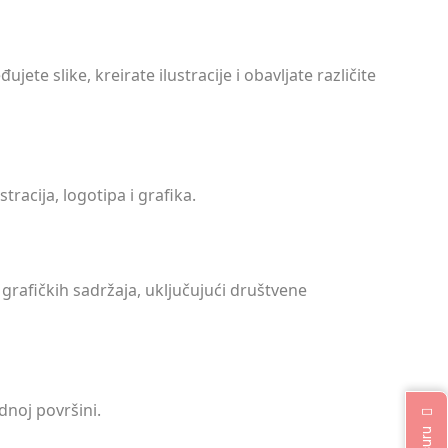
e slike, kreirate ilustracije i obavljate različite
tracija, logotipa i grafika.
h grafičkih sadržaja, uključujući društvene
dnoj površini.