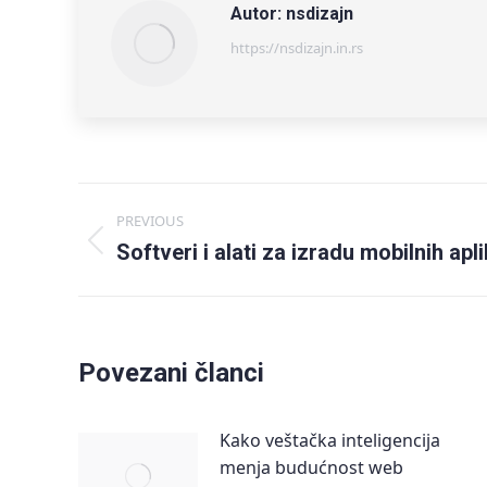
Autor:
nsdizajn
https://nsdizajn.in.rs
Post
PREVIOUS
Previous
Softveri i alati za izradu mobilnih apli
navigation
post:
Povezani članci
Kako veštačka inteligencija
menja budućnost web