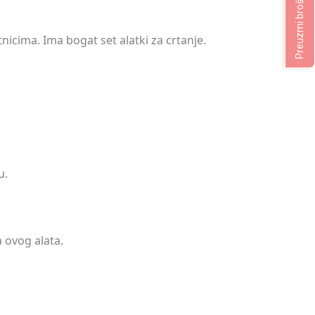
Preuzmi brošuru
nicima. Ima bogat set alatki za crtanje.
u.
a ovog alata.