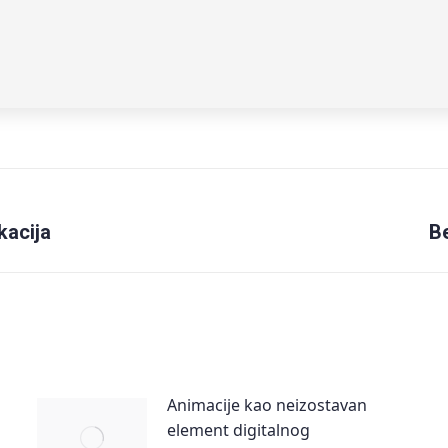
kacija
Next
Be
post:
Animacije kao neizostavan
element digitalnog