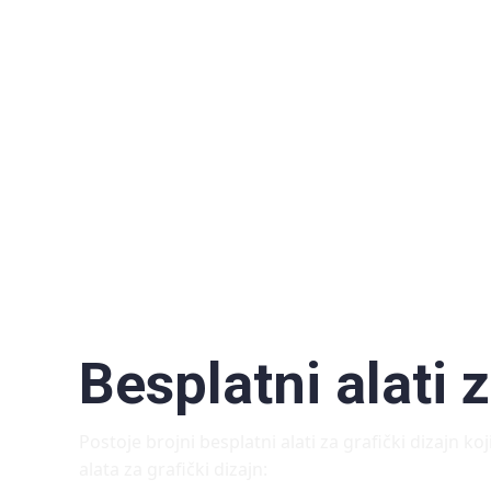
Besplatni alati z
Postoje brojni besplatni alati za grafički dizajn k
alata za grafički dizajn: