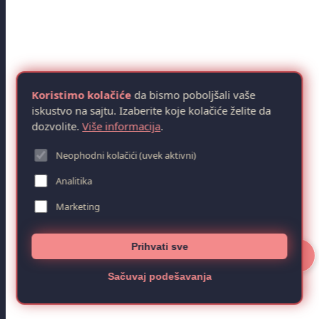
Koristimo kolačiće
da bismo poboljšali vaše
iskustvo na sajtu. Izaberite koje kolačiće želite da
dozvolite.
Više informacija
.
Neophodni kolačići (uvek aktivni)
Analitika
Marketing
Prihvati sve
📄
Sačuvaj podešavanja